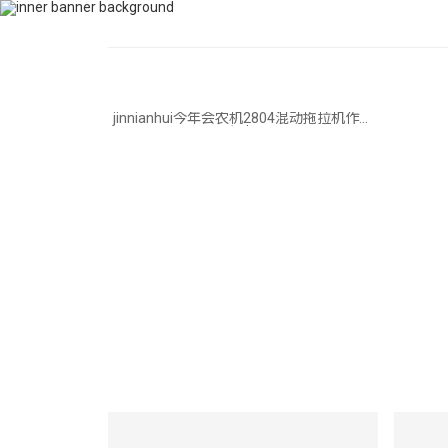
400-115-2288
dfam@bloguetavie.com
首页
关于jinn
jinnianhui今年会农机2804混动拖拉机作业
视频